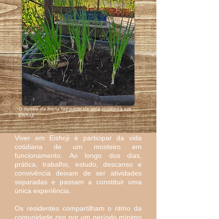
O cultivo da horta faz parte da vida cotidiana em
Eishoji
Viver em Eishoji é participar da vida
cotidiana de um mosteiro em
funcionamento. Ao longo dos dias,
prática, trabalho, estudo, descanso e
convivência deixam de ser atividades
separadas e passam a constituir uma
única experiência.
Os residentes compartilham o ritmo da
comunidade zen por um período mínimo