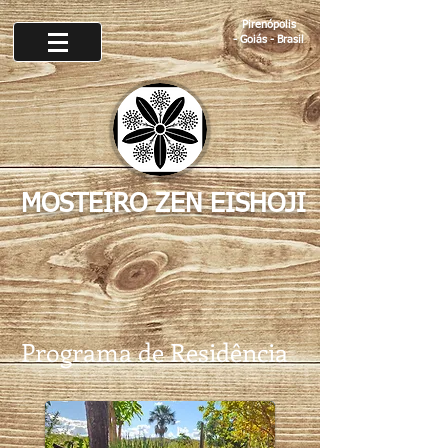
Pirenópolis
-
Goiás - Brasil
MOSTEIRO ZEN EISHOJI
Programa de Residência