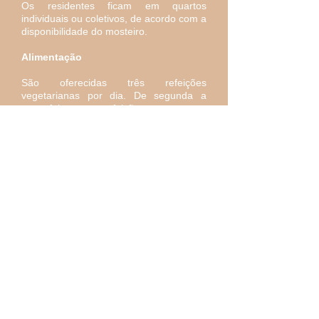
Os residentes ficam em quartos
individuais ou coletivos, de acordo com a
disponibilidade do mosteiro.
Alimentação
São oferecidas três refeições
vegetarianas por dia. De segunda a
sexta-feira, as refeições seguem a
prática do silêncio. Aos finais de
semana, as refeições são informais.
Natureza
O mosteiro está inserido em uma área
preservada do Cerrado, com trilhas,
nascentes e cachoeiras. Nos períodos
livres, os residentes podem desfrutar
desse ambiente, incluindo a Cachoeira
dos Dragões, localizada dentro da área
do mosteiro. O contato cotidiano com a
natureza faz parte da experiência de
viver em Eishoji e expressa o cuidado
com todas as formas de vida cultivado
pela tradição zen.