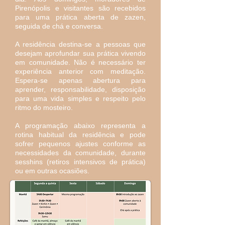
Pirenópolis e visitantes são recebidos
para uma prática aberta de zazen,
seguida de chá e conversa.
A residência destina-se a pessoas que
desejam aprofundar sua prática vivendo
em comunidade. Não é necessário ter
experiência anterior com meditação.
Espera-se apenas abertura para
aprender, responsabilidade, disposição
para uma vida simples e respeito pelo
ritmo do mosteiro.
A programação abaixo representa a
rotina habitual da residência e pode
sofrer pequenos ajustes conforme as
necessidades da comunidade, durante
sesshins (retiros intensivos de prática)
ou em outras ocasiões.